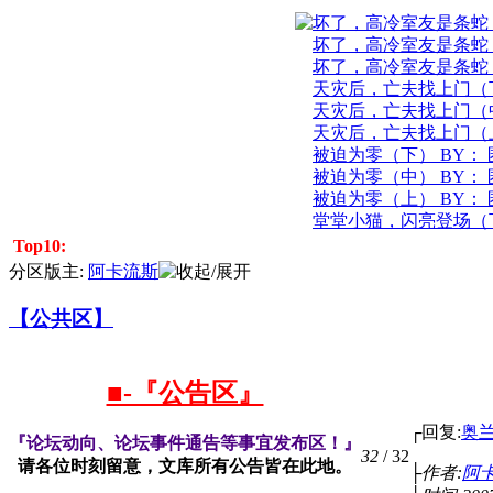
坏了，高冷室友是条蛇
B ...
坏了，高冷室友是条蛇
B ...
坏了，高冷室友是条蛇
B ...
天灾后，亡夫找上门（
BY： ...
天灾后，亡夫找上门（
BY： ...
天灾后，亡夫找上门（
BY： ...
被迫为零（下） BY：
鱼
被迫为零（中） BY：
鱼
被迫为零（上） BY：
鱼
堂堂小猫，闪亮登场（
BY： ...
Top10:
分区版主:
阿卡流斯
【公共区】
■-『公告区』
┌回复:
奥
『论坛动向、论坛事件通告等事宜发布区！』
32
/ 32
请各位时刻留意，文库所有公告皆在此地。
├作者:
阿