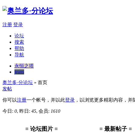
注册
登录
论坛
搜索
帮助
导航
永恒之塔
jeans
奥兰多·分论坛
» 首页
发帖
你可以
注册
一个帐号，并以此
登录
，以浏览更多精彩内容，并
今日:
0
, 昨日:
45
, 会员:
1610
≡ 论坛图片 ≡
≡ 最新帖子 ≡