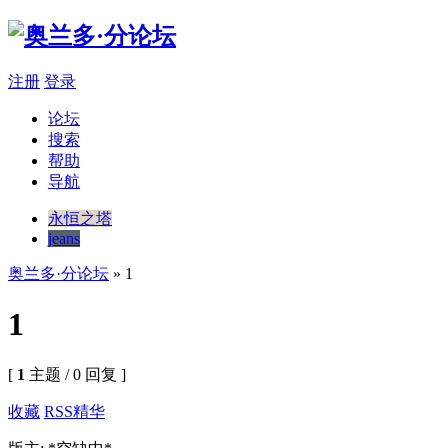
注册
登录
论坛
搜索
帮助
导航
永恒之塔
jeans
奥兰多·分论坛
» 1
1
[
1
主题 / 0 回复 ]
收藏
RSS
精华