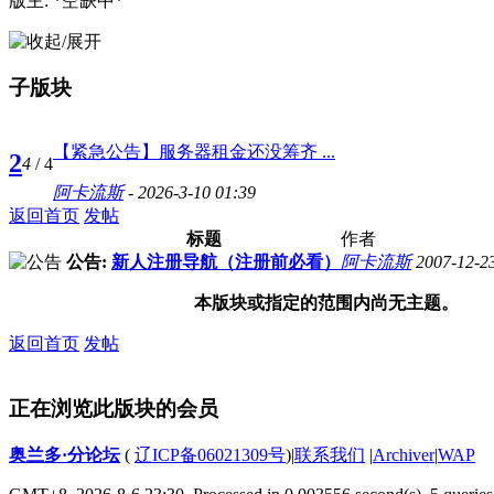
版主: *空缺中*
子版块
【紧急公告】服务器租金还没筹齐 ...
2
4
/ 4
阿卡流斯
- 2026-3-10 01:39
返回首页
发帖
标题
作者
公告:
新人注册导航（注册前必看）
阿卡流斯
2007-12-2
本版块或指定的范围内尚无主题。
返回首页
发帖
正在浏览此版块的会员
奥兰多·分论坛
(
辽ICP备06021309号
)
|
联系我们
|
Archiver
|
WAP