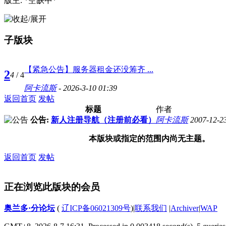
版主: *空缺中*
子版块
【紧急公告】服务器租金还没筹齐 ...
2
4
/ 4
阿卡流斯
- 2026-3-10 01:39
返回首页
发帖
标题
作者
公告:
新人注册导航（注册前必看）
阿卡流斯
2007-12-2
本版块或指定的范围内尚无主题。
返回首页
发帖
正在浏览此版块的会员
奥兰多·分论坛
(
辽ICP备06021309号
)
|
联系我们
|
Archiver
|
WAP