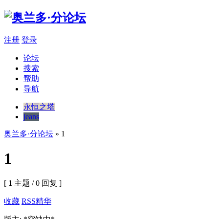
注册
登录
论坛
搜索
帮助
导航
永恒之塔
jeans
奥兰多·分论坛
» 1
1
[
1
主题 / 0 回复 ]
收藏
RSS
精华