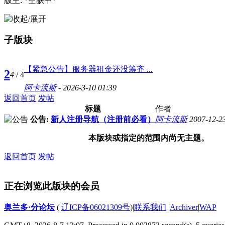
版主: *空缺中*
子版块
【紧急公告】服务器租金还没筹齐 ...
2
4
/ 4
阿卡流斯
- 2026-3-10 01:39
返回首页
发帖
标题
作者
公告:
新人注册导航（注册前必看）
阿卡流斯
2007-12-2
本版块或指定的范围内尚无主题。
返回首页
发帖
正在浏览此版块的会员
奥兰多·分论坛
(
辽ICP备06021309号
)
|
联系我们
|
Archiver
|
WAP