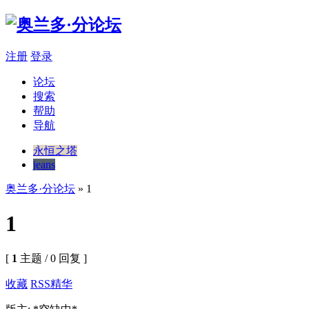
注册
登录
论坛
搜索
帮助
导航
永恒之塔
jeans
奥兰多·分论坛
» 1
1
[
1
主题 / 0 回复 ]
收藏
RSS
精华